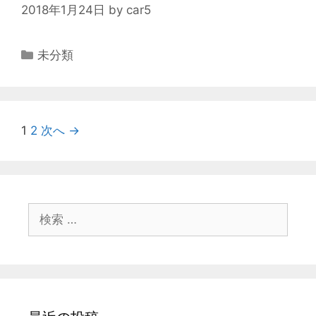
2018年1月24日
by
car5
カ
未分類
テ
ゴ
リ
ー
投
1
2
次へ →
稿
ナ
ビ
ゲ
検
ー
索
シ
:
ョ
ン