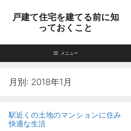
コ
ン
戸建て住宅を建てる前に知
テ
っておくこと
ン
ツ
へ
ス
メニュー
キ
ッ
プ
月別: 2018年1月
駅近くの土地のマンションに住み
快適な生活