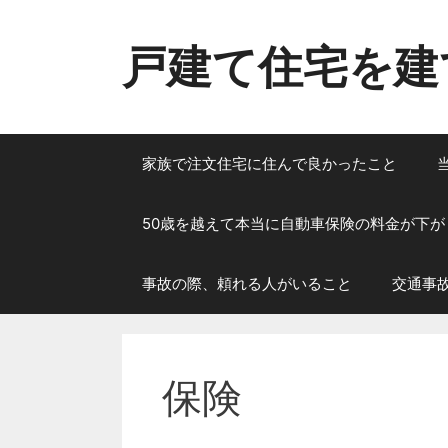
コ
ン
戸建て住宅を建
テ
ン
ツ
へ
ス
家族で注文住宅に住んで良かったこと
キ
ッ
50歳を越えて本当に自動車保険の料金が下が
プ
事故の際、頼れる人がいること
交通事
保険