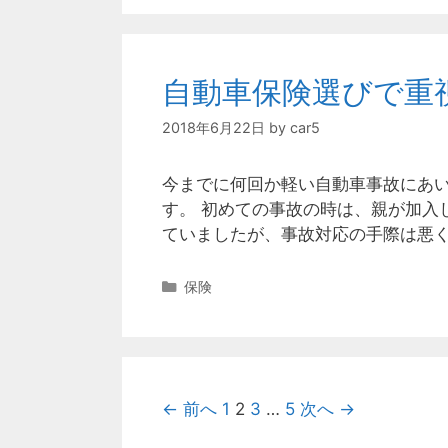
自動車保険選びで重
2018年6月22日
by
car5
今までに何回か軽い自動車事故にあ
す。 初めての事故の時は、親が加入
ていましたが、事故対応の手際は悪く
カ
保険
テ
ゴ
リ
ー
投
← 前へ
1
2
3
…
5
次へ →
稿