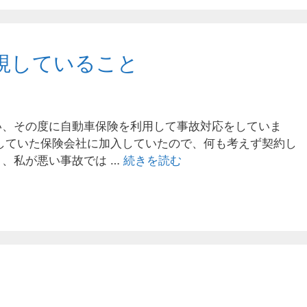
視していること
い、その度に自動車保険を利用して事故対応をしていま
していた保険会社に加入していたので、何も考えず契約し
、私が悪い事故では …
続きを読む
自
動
車
保
険
選
び
で
重