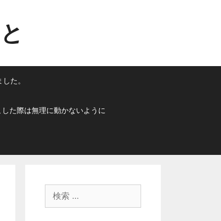
こと
ました。
こした際は無理に動かないように
検
索
: