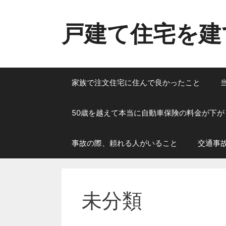
コ
ン
戸建て住宅を建
テ
ン
ツ
へ
ス
家族で注文住宅に住んで良かったこと
キ
ッ
50歳を越えて本当に自動車保険の料金が下が
プ
事故の際、頼れる人がいること
交通事
未分類