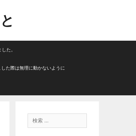
こと
ました。
こした際は無理に動かないように
検
索
: