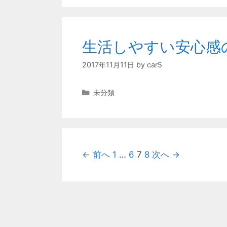
生活しやすい安心感
2017年11月11日
by
car5
カ
未分類
テ
ゴ
リ
ー
投
← 前へ
1
…
6
7
8
次へ →
稿
ナ
ビ
ゲ
ー