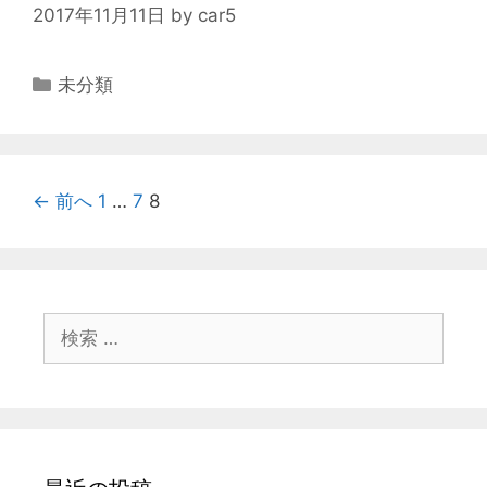
2017年11月11日
by
car5
カ
未分類
テ
ゴ
リ
ー
投
← 前へ
1
…
7
8
稿
ナ
ビ
ゲ
検
ー
索
シ
:
ョ
ン