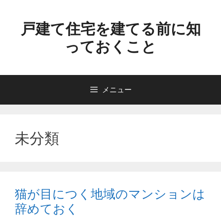
コ
ン
戸建て住宅を建てる前に知
テ
っておくこと
ン
ツ
へ
ス
メニュー
キ
ッ
プ
未分類
猫が目につく地域のマンションは
辞めておく