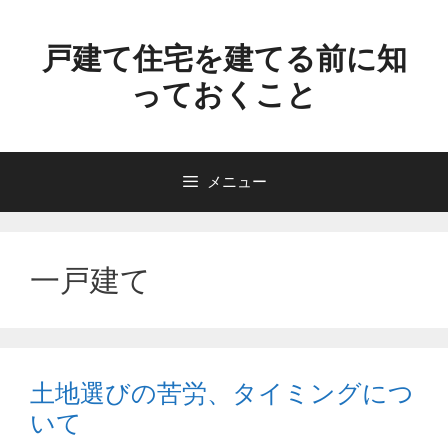
コ
ン
戸建て住宅を建てる前に知
テ
っておくこと
ン
ツ
へ
ス
メニュー
キ
ッ
プ
一戸建て
土地選びの苦労、タイミングにつ
いて