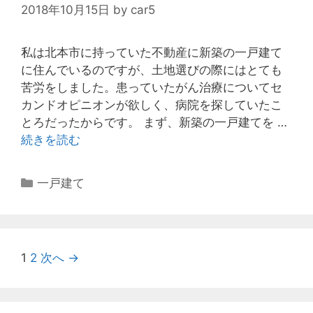
2018年10月15日
by
car5
私は北本市に持っていた不動産に新築の一戸建て
に住んでいるのですが、土地選びの際にはとても
苦労をしました。患っていたがん治療についてセ
カンドオピニオンが欲しく、病院を探していたこ
とろだったからです。 まず、新築の一戸建てを …
続きを読む
土
地
選
カ
一戸建て
び
テ
の
ゴ
苦
リ
労
ー
投
1
2
次へ →
、
稿
タ
ナ
イ
ビ