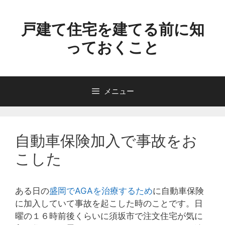
コ
ン
戸建て住宅を建てる前に知
テ
っておくこと
ン
ツ
へ
ス
メニュー
キ
ッ
プ
自動車保険加入で事故をお
こした
ある日の
盛岡でAGAを治療するため
に自動車保険
に加入していて事故を起こした時のことです。日
曜の１６時前後くらいに須坂市で注文住宅が気に