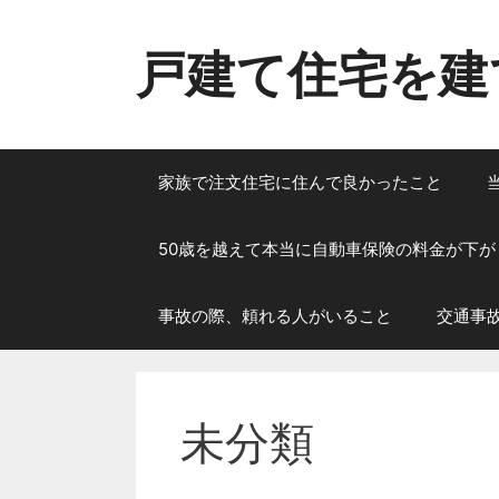
コ
ン
戸建て住宅を建
テ
ン
ツ
へ
ス
家族で注文住宅に住んで良かったこと
キ
ッ
50歳を越えて本当に自動車保険の料金が下が
プ
事故の際、頼れる人がいること
交通事
未分類