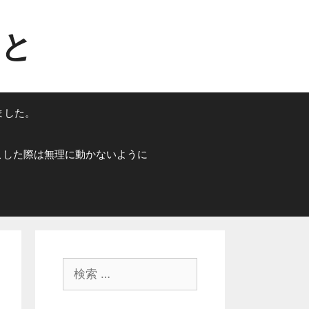
こと
ました。
こした際は無理に動かないように
検
索
: