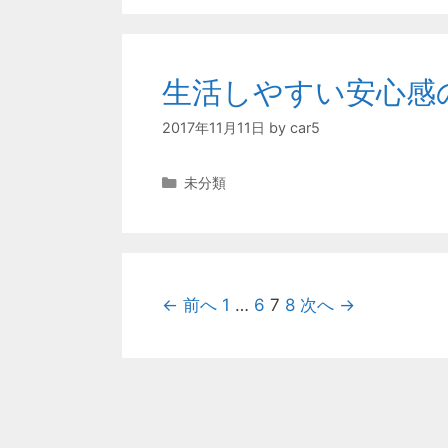
生活しやすい安心感
2017年11月11日
by
car5
カ
未分類
テ
ゴ
リ
ー
投
← 前へ
1
…
6
7
8
次へ →
稿
ナ
ビ
ゲ
ー